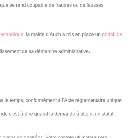
conque se rend coupable de fraudes ou de fausses
lectronique
, la mairie d'Auch a mis en place un
portail de
omplissement de sa démarche administrative.
ns le temps, conformément à l'Acte réglementaire unique
de c'est-à-dire quand la demande à atteint un statut
 bases de données. Votre compte utilisateur sera