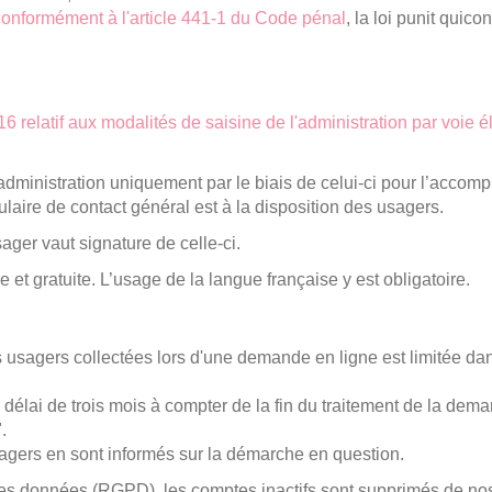
conformément à l'article 441-1 du Code pénal
, la loi punit qui
 relatif aux modalités de saisine de l'administration par voie é
r l’administration uniquement par le biais de celui-ci pour l’acc
ulaire de contact général est à la disposition des usagers.
ager vaut signature de celle-ci.
ve et gratuite. L’usage de la langue française y est obligatoire.
usagers collectées lors d'une demande en ligne est limitée da
lai de trois mois à compter de la fin du traitement de la deman
.
agers en sont informés sur la démarche en question.
s données (RGPD), les comptes inactifs sont supprimés de nos